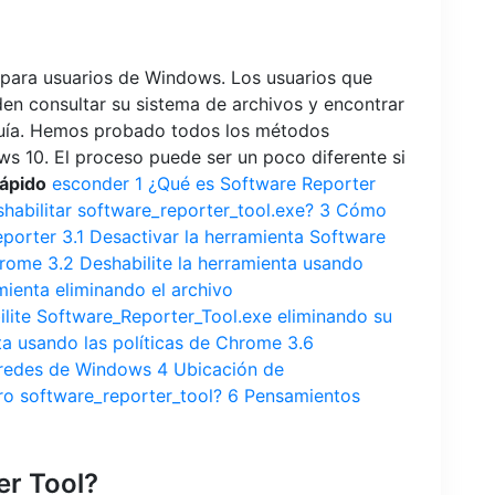
 para usuarios de Windows. Los usuarios que
den consultar su sistema de archivos y encontrar
uía. Hemos probado todos los métodos
 10. El proceso puede ser un poco diferente si
ápido
esconder
1
¿Qué es Software Reporter
habilitar software_reporter_tool.exe?
3
Cómo
eporter
3.1
Desactivar la herramienta Software
hrome
3.2
Deshabilite la herramienta usando
mienta eliminando el archivo
lite Software_Reporter_Tool.exe eliminando su
ta usando las políticas de Chrome
3.6
n redes de Windows
4
Ubicación de
ro software_reporter_tool?
6
Pensamientos
er Tool?