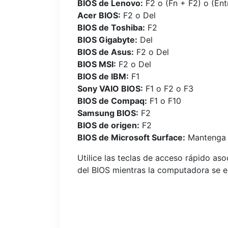
BIOS de Lenovo:
F2 o (Fn + F2) o (Ent
Acer BIOS:
F2 o Del
BIOS de Toshiba:
F2
BIOS Gigabyte:
Del
BIOS de Asus:
F2 o Del
BIOS MSI:
F2 o Del
BIOS de IBM:
F1
Sony VAIO BIOS:
F1 o F2 o F3
BIOS de Compaq:
F1 o F10
Samsung BIOS:
F2
BIOS de origen:
F2
BIOS de Microsoft Surface:
Mantenga p
Utilice las teclas de acceso rápido as
del BIOS mientras la computadora se es