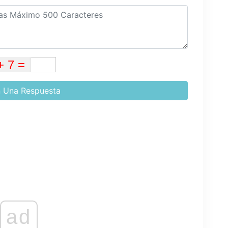
 Una Respuesta
ad