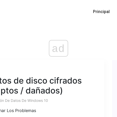
Principal
ad
os de disco cifrados
uptos / dañados)
ión De Datos De Windows 10
inar Los Problemas